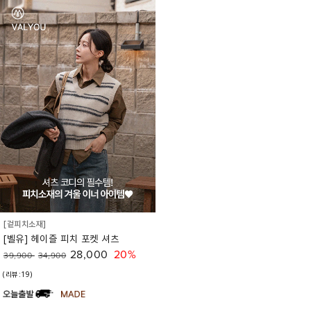
[겉피치소재]
[벨유] 헤이즐 피치 포켓 셔츠
28,000
20%
39,900
34,900
(리뷰:19)