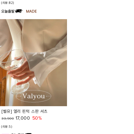
(리뷰:82)
[벨유] 엘리 핀턱 스판 셔츠
17,000
50%
33,900
(리뷰:5)