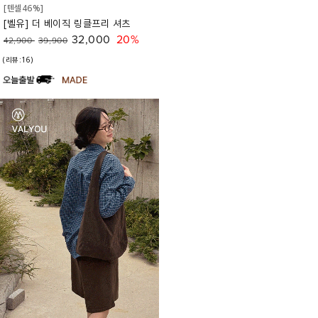
[텐셀46%]
[벨유] 더 베이직 링클프리 셔츠
32,000
20%
42,900
39,900
(리뷰:16)