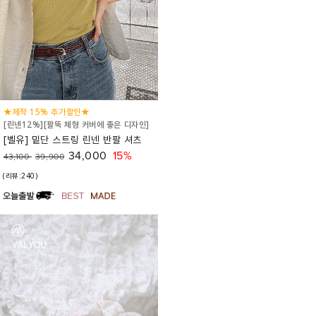
★제작 15% 추가할인★
[린넨12%][팔뚝 체형 커버에 좋은 디자인]
[벨유] 밑단 스트링 린넨 반팔 셔츠
34,000
15%
43,100
39,900
(리뷰:240)