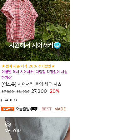
★썸머 시즌 제작 20% 추가할인★
여름엔 역시 시어서커! 다림질 걱정없이 시원
하게🌿
[어스유] 시어서커 롤업 체크 셔츠
27,200
20%
37,900
33,900
(리뷰:107)