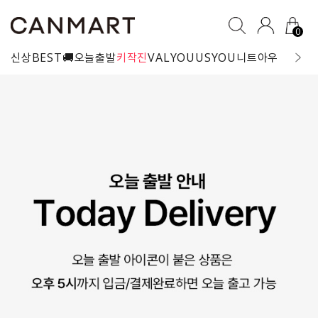
0
신상
BEST
🚚오늘출발
키작진
VALYOU
USYOU
니트
아우터
블라