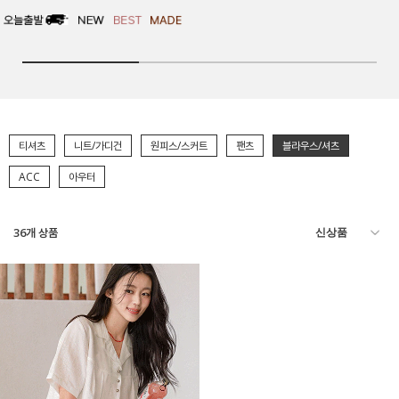
티셔츠
니트/가디건
원피스/스커트
팬츠
블라우스/셔츠
ACC
아우터
36
개 상품