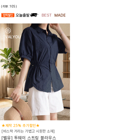
(리뷰:105)
★제작 25% 추가할인★
[바스락 거리는 가볍고 시원한 소재]
[벨유] 투웨이 스트링 블라우스