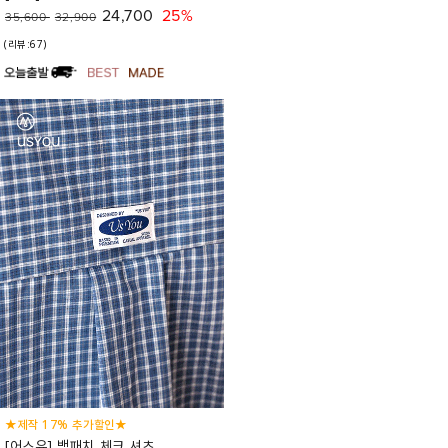
24,700
25%
35,600
32,900
(리뷰:67)
★제작 17% 추가할인★
[어스유] 백패치 체크 셔츠