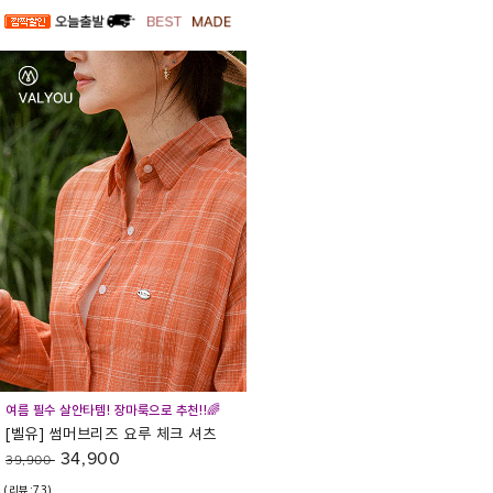
여름 필수 살안타템! 장마룩으로 추천!!🌈
[벨유] 썸머브리즈 요루 체크 셔츠
34,900
39,900
(리뷰:73)