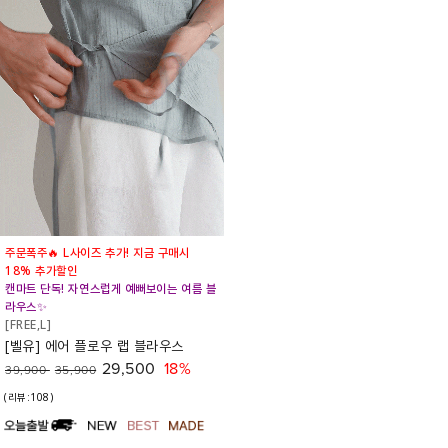
주문폭주🔥 L사이즈 추가! 지금 구매시
18% 추가할인
캔마트 단독! 자연스럽게 예뻐보이는 여름 블
라우스✨
[FREE,L]
[벨유] 에어 플로우 랩 블라우스
29,500
18%
39,900
35,900
(리뷰:108)