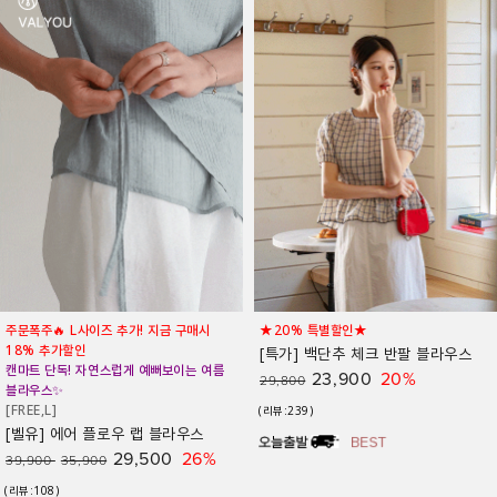
★20% 특별할인★
★제작 18% 추가할인★
💎프리미엄 퀄리티💎과하지 않은 퍼프 디자
[특가] 백단추 체크 반팔 블라우스
인
23,900
20%
29,800
[벨유] 로망 프릴 블라우스
(리뷰:239)
39,300
23%
51,300
47,900
(리뷰:162)