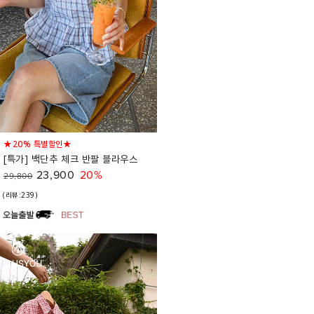
★20% 특별할인★
[특가] 백단추 체크 반팔 블라우스
23,900
20%
29,800
(리뷰:239)