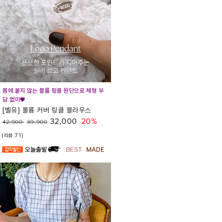
몸에 붙지 않는 볼륨 링클 원단으로 체형 부
담 없이♥
[벨유] 볼륨 커버 링클 블라우스
32,000
20%
42,900
39,900
(리뷰:71)