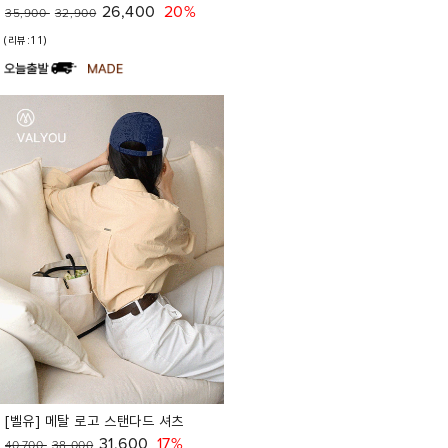
26,400
20%
35,900
32,900
(리뷰:11)
[벨유] 메탈 로고 스탠다드 셔츠
31,600
17%
40,700
38,000