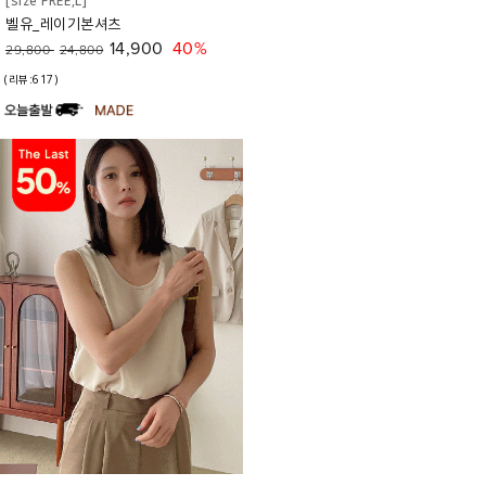
[size FREE,L]
벨유_레이기본셔츠
14,900
40%
29,800
24,800
(리뷰:617)