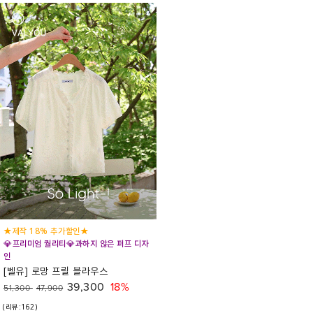
★제작 18% 추가할인★
💎프리미엄 퀄리티💎과하지 않은 퍼프 디자
인
[벨유] 로망 프릴 블라우스
39,300
18%
51,300
47,900
(리뷰:162)