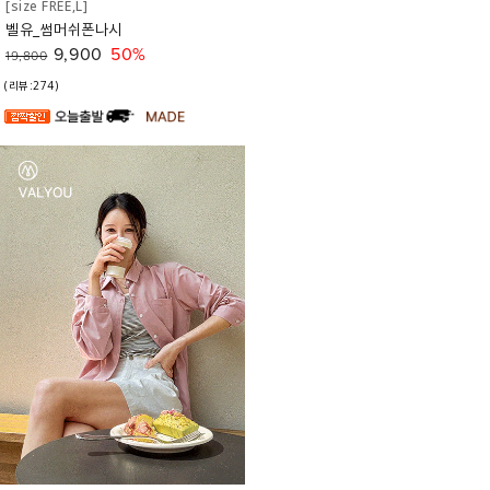
[size FREE,L]
벨유_썸머쉬폰나시
9,900
50%
19,800
(리뷰:274)