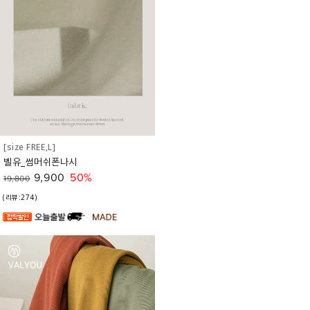
[size FREE,L]
벨유_썸머쉬폰나시
9,900
50%
19,800
(리뷰:274)