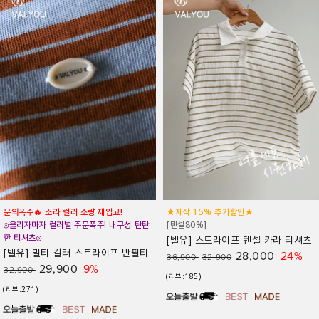
★제작 15% 추가할인★
★제작 25% 추가할인★
[텐셀80%]
[벨유] 라임 라운드 반팔 맨투맨
[벨유] 스트라이프 텐셀 카라 티셔츠
22,200
30%
31,600
29,500
28,000
24%
36,900
32,900
(리뷰:78)
(리뷰:185)