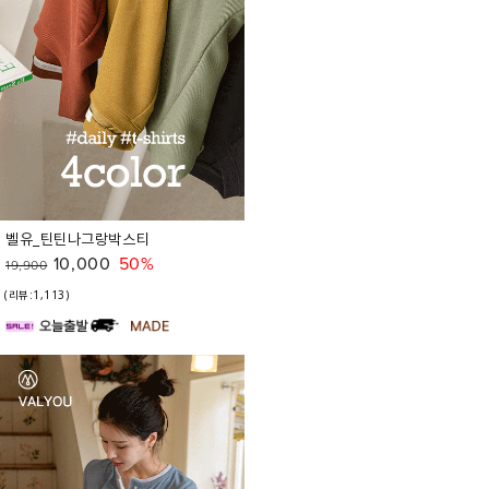
벨유_틴틴나그랑박스티
10,000
50%
19,900
(리뷰:1,113)