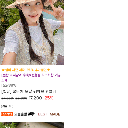
★썸머 시즌 제작 25% 추가할인★
[쿨한 터치감과 수축&변형을 최소화한 가공
소재]
[모달38%]
[벨유] 쿨터치 모달 웨이브 반팔티
17,200
25%
24,800
22,900
(리뷰:76)