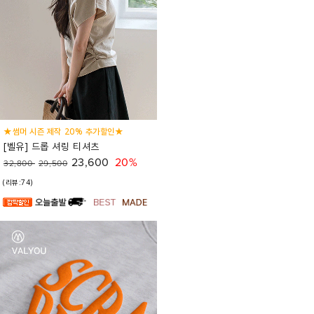
★썸머 시즌 제작 20% 추가할인★
[벨유] 드롭 셔링 티셔츠
23,600
20%
32,800
29,500
(리뷰:74)