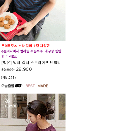
문의폭주🔥 소라 컬러 소량 재입고!
◎올리자마자 컬러별 주문폭주! 내구성 탄탄
한 티셔츠◎
[벨유] 멀티 컬러 스트라이프 반팔티
29,900
32,900
(리뷰:271)