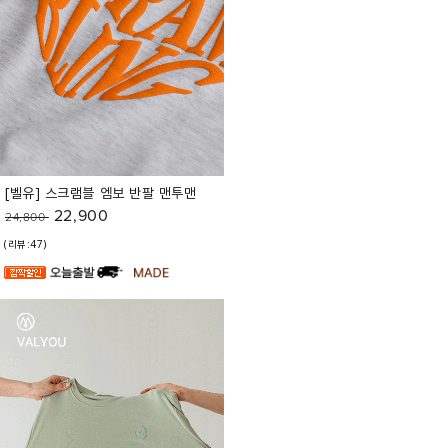
[벨유] 스크램블 엠보 반팔 맨투맨
22,900
24,800
(리뷰:47)