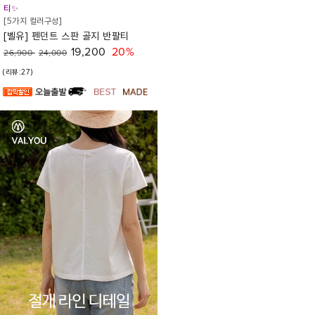
티✨
[5가지 컬러구성]
[벨유] 펜던트 스판 골지 반팔티
19,200
20%
26,900
24,000
(리뷰:27)