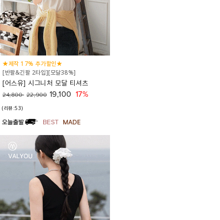
★제작 17% 추가할인★
[반팔&긴팔 2타입][모달38%]
[어스유] 시그니처 모달 티셔츠
19,100
17%
24,800
22,900
(리뷰:53)