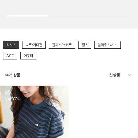
티셔츠
니트/가디건
원피스/스커트
팬츠
블라우스/셔츠
ACC
아우터
60
개 상품