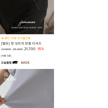
★제작 15% 추가할인★
[벨유] 렌 보트넥 반팔 티셔츠
21,700
15%
27,600
25,500
(리뷰:58)