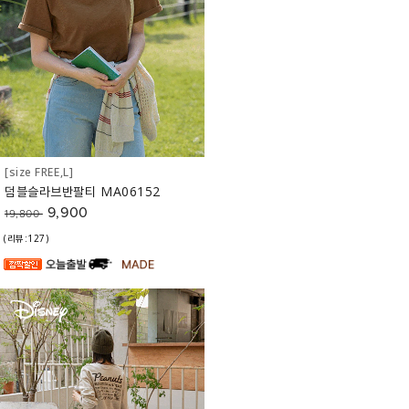
[size FREE,L]
덤블슬라브반팔티 MA06152
9,900
19,800
(리뷰:127)