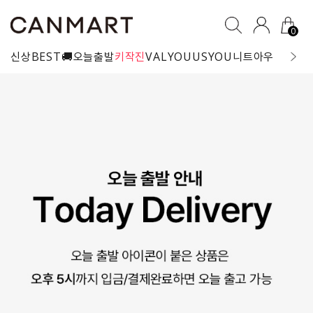
0
신상
BEST
🚚오늘출발
키작진
VALYOU
USYOU
니트
아우터
블라