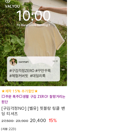
★제작 15% 추가할인★
💥주문 폭주💥생활 구김 ZERO! 찰랑거리는
원단
[구김걱정NO] [벨유] 핏블랑 링클 밴
딩 티셔츠
20,400
15%
27,500
23,900
(리뷰:223)