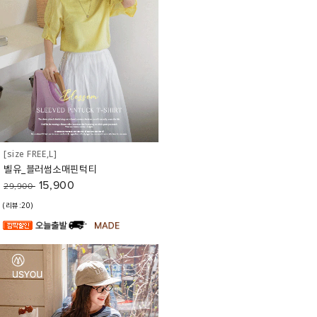
[size FREE,L]
벨유_블러썸소매핀턱티
15,900
29,900
(리뷰:20)