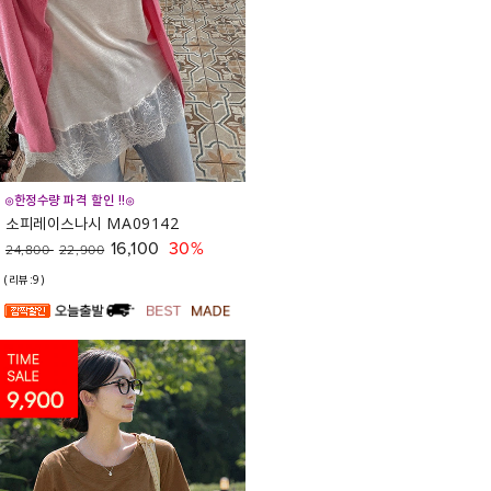
◎한정수량 파격 할인 !!◎
소피레이스나시 MA09142
16,100
30%
24,800
22,900
(리뷰:9)