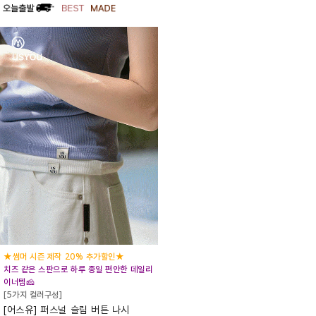
★썸머 시즌 제작 20% 추가할인★
치즈 같은 스판으로 하루 종일 편안한 데일리
이너템🧀
[5가지 컬러구성]
[어스유] 퍼스널 슬림 버튼 나시