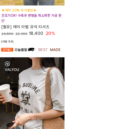
★제작 20% 추가할인★
건조기OK! 수축과 변형을 최소화한 가공 원
단
[벨유] 에어 라벨 유넥 티셔츠
18,400
20%
24,800
22,900
(리뷰:94)