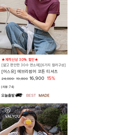
★제작신상 30% 할인★
[얇고 편안한 30수 면소재][6가지 컬러구성]
[어스유] 에브리썸머 코튼 티셔츠
16,900
15%
24,000
19,800
(리뷰:74)