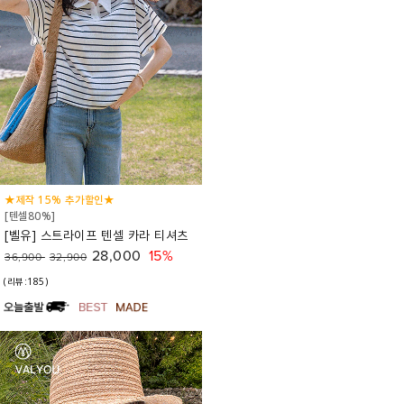
★제작 15% 추가할인★
[텐셀80%]
[벨유] 스트라이프 텐셀 카라 티셔츠
28,000
15%
36,900
32,900
(리뷰:185)