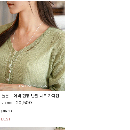
폴른 브이넥 펀칭 반팔 니트 가디건
20,500
23,800
(리뷰:1)