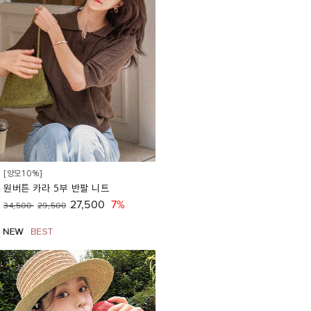
[양모10%]
원버튼 카라 5부 반팔 니트
27,500
7%
34,500
29,500