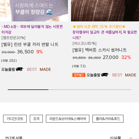
★썸머 시즌 제작 25% 추가할인★
★제작 18% 추가할인★
장마철부터 일교차 큰 여름날까지,꼭 필요한
#살안타템 #군살커버 #국내제작 #에어컨
니트?
앞 필수템
[비스코스85%]
[벨유] 슬러시 쿨 펜던트 가디건
[벨유] 백버튼 스카시 썸머니트
24,600
25%
32,900
29,900
27,000
32%
39,800
36,000
(리뷰:194)
(리뷰:72)
가디건/코트
조끼
라운드&브이넥&스퀘어넥
폴라&카라&후드
257
개 상품