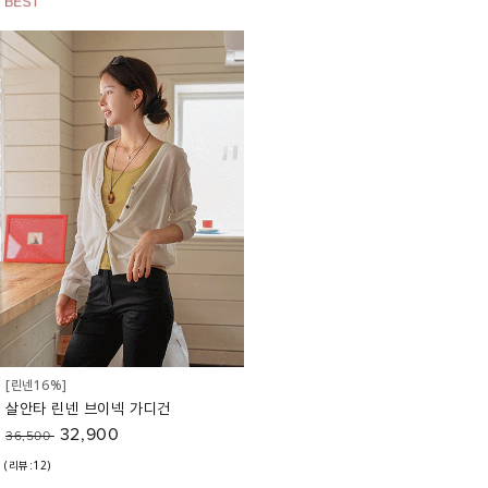
[린넨16%]
살안타 린넨 브이넥 가디건
32,900
36,500
(리뷰:12)