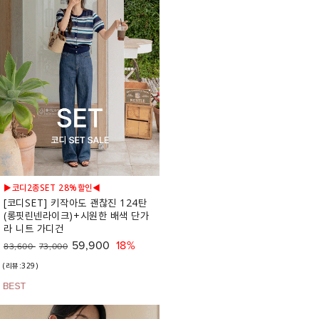
▶코디2종SET 28%할인◀
[코디SET] 키작아도 괜찮진 124탄
(롱핏린넨라이크)+시원한 배색 단가
라 니트 가디건
59,900
18%
83,600
73,000
(리뷰:329)