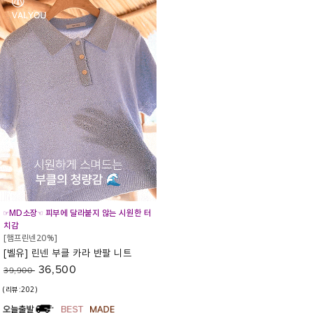
☞MD소장☜ 피부에 달라붙지 않는 시원한 터
치감
[햄프린넨20%]
[벨유] 린넨 부클 카라 반팔 니트
36,500
39,900
(리뷰:202)