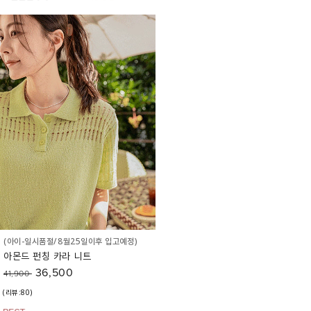
(아이-일시품절/8월25일이후 입고예정)
아몬드 펀칭 카라 니트
36,500
41,900
(리뷰:80)