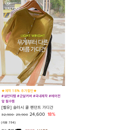
★제작 18% 추가할인★
#살안타템 #군살커버 #국내제작 #에어컨
앞 필수템
[벨유] 슬러시 쿨 펜던트 가디건
24,600
18%
32,900
29,900
(리뷰:194)