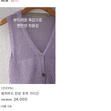
[린넨8%]
썸머무드 린넨 조끼 가디건
24,000
26,800
(리뷰:34)