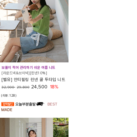
보풀이 적어 관리하기 쉬운 여름 니트
[라운드넥&브이넥][린넨10%]
[벨유] 안티필링 린넨 쿨 투타입 니트
24,500
18%
32,900
29,800
(리뷰:128)