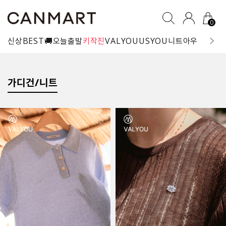
0
신상
BEST
🚚오늘출발
키작진
VALYOU
USYOU
니트
아우터
블라
가디건/니트