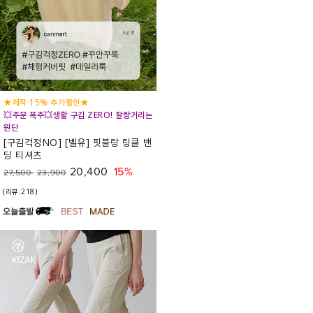
★제작 15% 추가할인★
💥주문 폭주💥생활 구김 ZERO! 찰랑거리는
원단
[구김걱정NO] [벨유] 핏블랑 링클 밴
딩 티셔츠
20,400
15%
27,500
23,900
(리뷰:218)