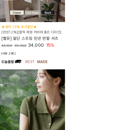
★제작 15% 추가할인★
[린넨12%][팔뚝 체형 커버에 좋은 디자인]
[벨유] 밑단 스트링 린넨 반팔 셔츠
34,000
15%
43,100
39,900
(리뷰:240)