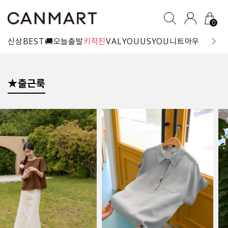
0
신상
BEST
🚚오늘출발
키작진
VALYOU
USYOU
니트
아우터
블라
★출근룩