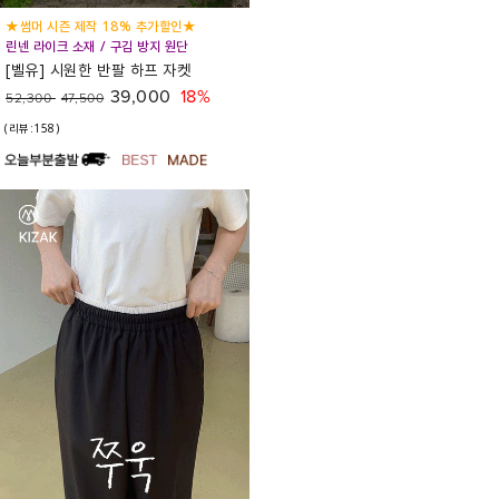
★썸머 시즌 제작 18% 추가할인★
린넨 라이크 소재 / 구김 방지 원단
[벨유] 시원한 반팔 하프 자켓
39,000
18%
52,300
47,500
(리뷰:158)