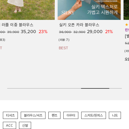
실키 오픈 카라 블라우스
★썸머 시즌 제작 18% 추가할인★
린넨 라이크 소재 / 구김 방지 원단
29,000
21%
36,900
32,900
[벨유] 시원한 반팔 하프 자켓
(리뷰:7)
39,000
25%
52,300
47,500
(리뷰:158)
티셔츠
블라우스/셔츠
팬츠
아우터
스커트/원피스
니트
ACC
신발