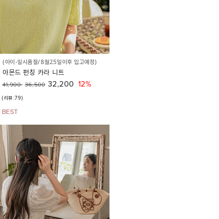
(아이-일시품절/8월25일이후 입고예정)
아몬드 펀칭 카라 니트
32,200
12%
41,900
36,500
(리뷰:79)