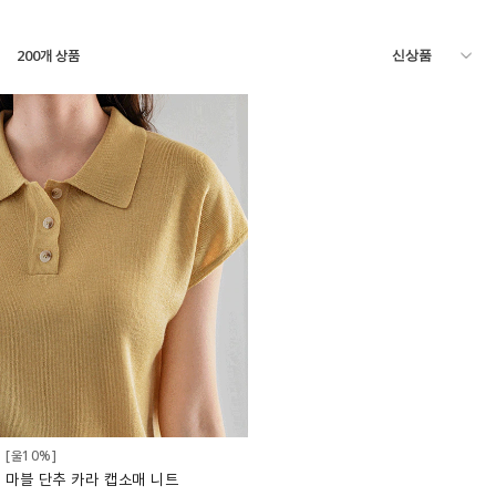
200
개 상품
[울10%]
마블 단추 카라 캡소매 니트