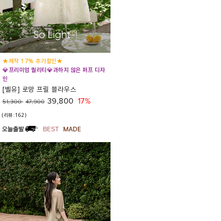
★제작 17% 추가할인★
💎프리미엄 퀄리티💎과하지 않은 퍼프 디자
인
[벨유] 로망 프릴 블라우스
39,800
17%
51,300
47,900
(리뷰:162)