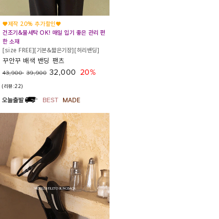
♥제작 20% 추가할인♥
건조기&물세탁 OK! 매일 입기 좋은 관리 편
한 소재
[size FREE][기본&짧은기장][허리밴딩]
꾸안꾸 배색 밴딩 팬츠
32,000
20%
43,900
39,900
(리뷰:22)