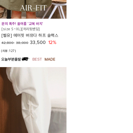
문의 폭주! 올여름 '교복 바지'
[size S~XL][허리뒷밴딩]
[벨유] 에어핏 버뮤다 하프 슬랙스
33,500
12%
42,800
38,000
(리뷰:127)