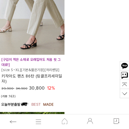
[구김이 적은 소재로 오래입어도 처음 핏 그
대로!]
[size S~XL][기본&짧은기장][허리밴딩]
키작아도 팬츠 86탄 (링클프리세미일
자)
30,800
12%
39,900
34,900
(리뷰:163)