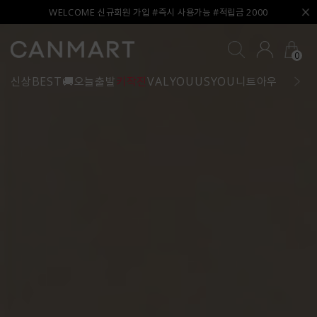
WELCOME 신규회원 가입 #즉시 사용가능 #적립금 2000
0
신상
BEST
🚚오늘출발
키작진
VALYOU
USYOU
니트
아우터
블라