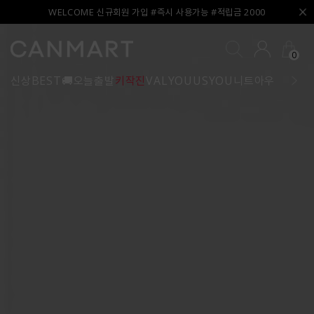
WELCOME 신규회원 가입 #즉시 사용가능 #적립금 2000
0
신상
BEST
🚚오늘출발
키작진
VALYOU
USYOU
니트
아우터
블라