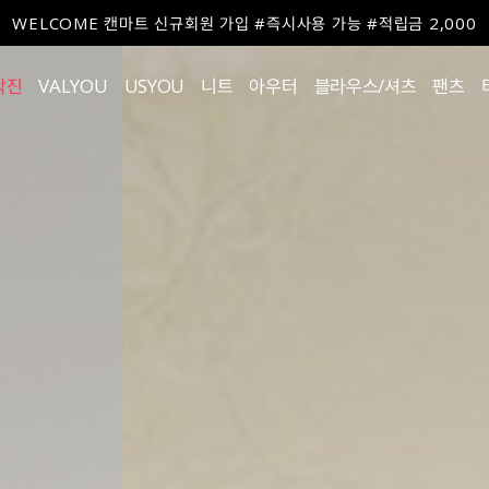
WELCOME 캔마트 신규회원 가입 #즉시사용 가능 #적립금 2,000
작진
VALYOU
USYOU
니트
아우터
블라우스/셔츠
팬츠