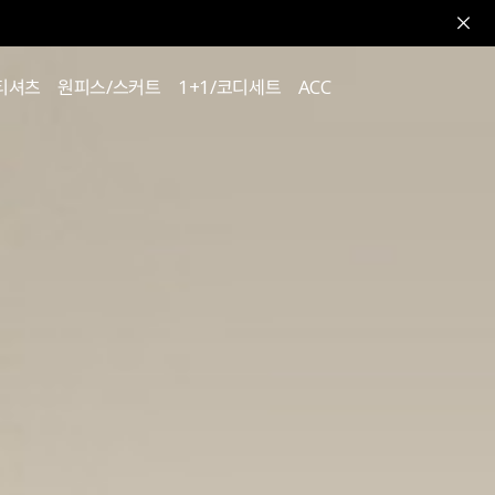
티셔츠
원피스/스커트
1+1/코디세트
ACC