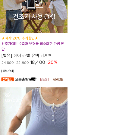
★제작 20% 추가할인★
건조기OK! 수축과 변형을 최소화한 가공 원
단
[벨유] 에어 라벨 유넥 티셔츠
18,400
20%
24,800
22,900
(리뷰:94)