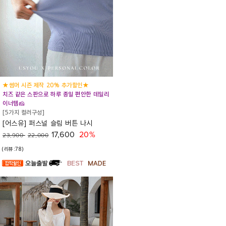
★썸머 시즌 제작 20% 추가할인★
치즈 같은 스판으로 하루 종일 편안한 데일리
이너템🧀
[5가지 컬러구성]
[어스유] 퍼스널 슬림 버튼 나시
17,600
20%
23,900
22,000
(리뷰:78)