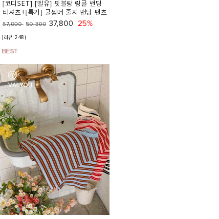
[코디SET] [벨유] 핏블랑 링클 밴딩
티셔츠+[특가] 쿨썸머 줄지 밴딩 팬츠
37,800
25%
57,000
50,300
(리뷰:248)