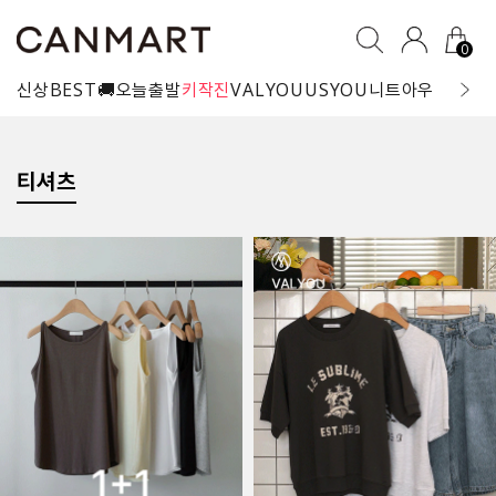
0
신상
BEST
🚚오늘출발
키작진
VALYOU
USYOU
니트
아우터
블라
티셔츠