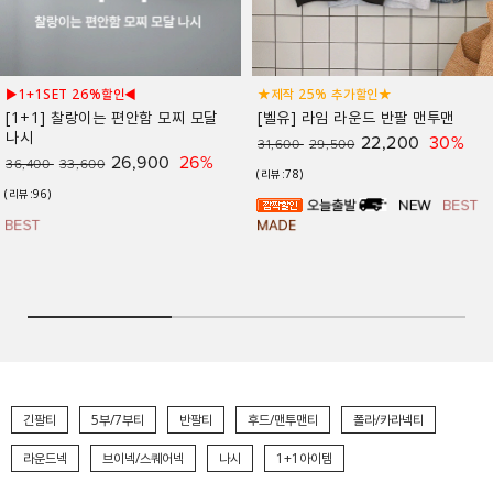
★제작 25% 추가할인★
★제작 18% 추가할인★
👗하객룩부터 출근룩까지! #뱃살커버 #여
[벨유] 라임 라운드 반팔 맨투맨
름소재🌊
22,200
30%
31,600
29,500
[FREE,L]
(리뷰:78)
[벨유] 마레 펜던트 드레이프 반팔티
28,700
24%
37,900
34,900
(리뷰:183)
긴팔티
5부/7부티
반팔티
후드/맨투맨티
폴라/카라넥티
라운드넥
브이넥/스퀘어넥
나시
1+1아이템