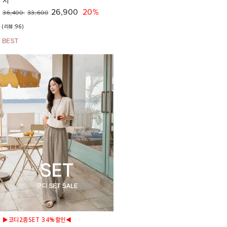
시
26,900
20%
36,400
33,600
(리뷰:96)
▶코디2종SET 34%할인◀