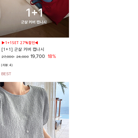
▶1+1SET 27%할인◀
[1+1] 군살 커버 캡나시
19,700
18%
27,000
24,000
(리뷰:4)