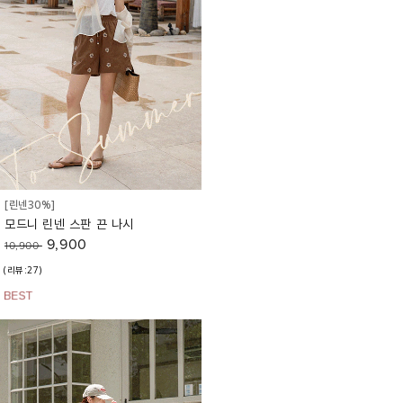
[린넨30%]
모드니 린넨 스판 끈 나시
9,900
10,900
(리뷰:27)