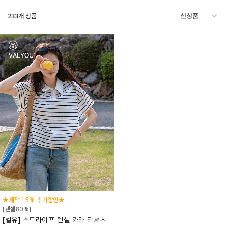
233
개 상품
★제작 15% 추가할인★
[텐셀80%]
[벨유] 스트라이프 텐셀 카라 티셔츠