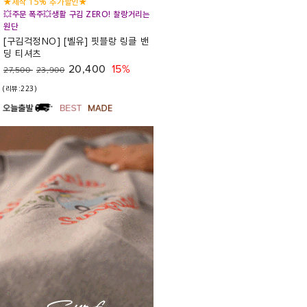
★제작 15% 추가할인★
💥주문 폭주💥생활 구김 ZERO! 찰랑거리는
원단
[구김걱정NO] [벨유] 핏블랑 링클 밴
딩 티셔츠
20,400
15%
27,500
23,900
(리뷰:223)