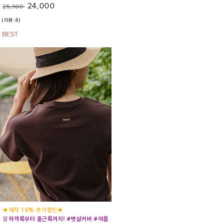
24,000
25,900
(리뷰:4)
★제작 18% 추가할인★
👗하객룩부터 출근룩까지! #뱃살커버 #여름