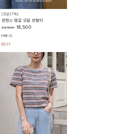
[모달37%]
센텐스 탱글 모달 반팔티
18,500
20,500
(리뷰:2)