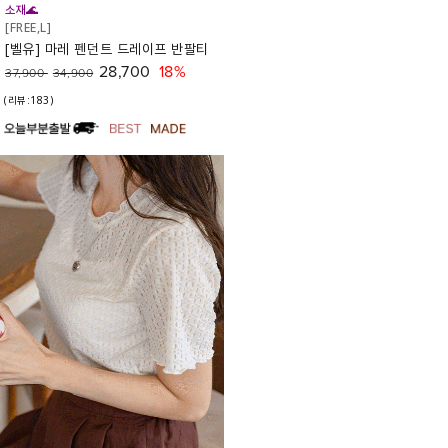
소재🌊
[FREE,L]
[벨유] 마레 펜던트 드레이프 반팔티
28,700
18%
37,900
34,900
(리뷰:183)