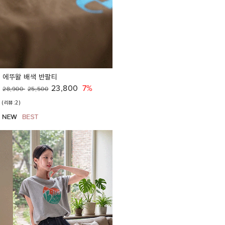
에뚜왈 배색 반팔티
23,800
7%
28,900
25,500
(리뷰:2)