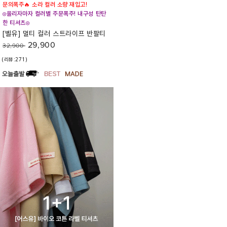
문의폭주🔥 소라 컬러 소량 재입고!
◎올리자마자 컬러별 주문폭주! 내구성 탄탄
한 티셔츠◎
[벨유] 멀티 컬러 스트라이프 반팔티
29,900
32,900
(리뷰:271)