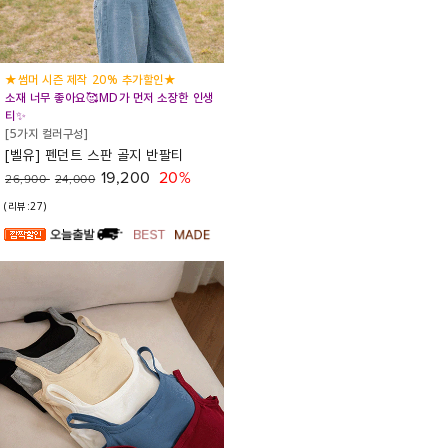
★썸머 시즌 제작 20% 추가할인★
소재 너무 좋아요🥰MD가 먼저 소장한 인생
티✨
[5가지 컬러구성]
[벨유] 펜던트 스판 골지 반팔티
19,200
20%
26,900
24,000
(리뷰:27)