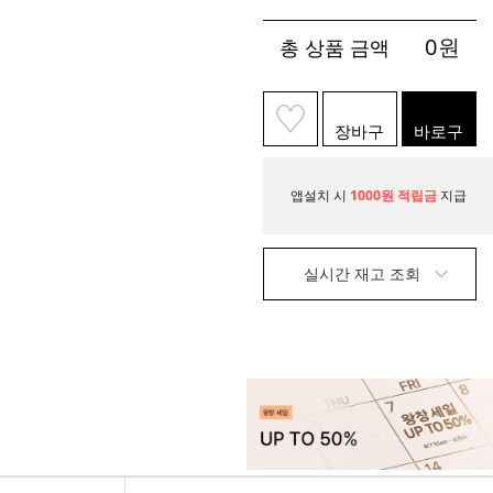
0
원
총 상품 금액
장바구
바로구
니
매
앱설치 시
1000원 적립금
지급
실시간 재고 조회