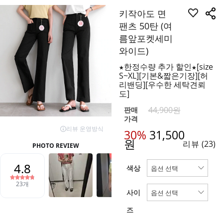
키작아도 면
팬츠 50탄 (여
름앞포켓세미
와이드)
★한정수량 추가 할인★[size
S~XL][기본&짧은기장][허
리밴딩][우수한 세탁견뢰
도]
44,900원
판매
가격
30%
31,500
원
리뷰
(23)
색상
사이
즈