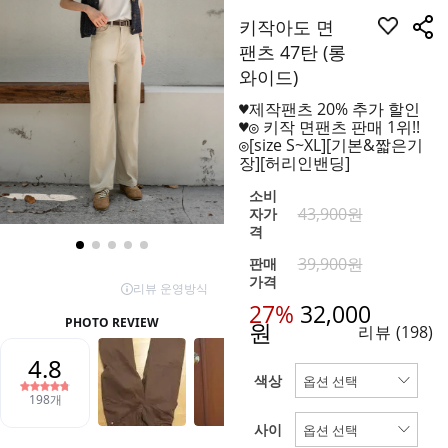
키작아도 면
팬츠 47탄 (롱
와이드)
♥제작팬츠 20% 추가 할인
♥◎ 키작 면팬츠 판매 1위!!
◎[size S~XL][기본&짧은기
장][허리인밴딩]
소비
43,900원
자가
격
39,900원
판매
가격
27%
32,000
원
리뷰
(198)
색상
사이