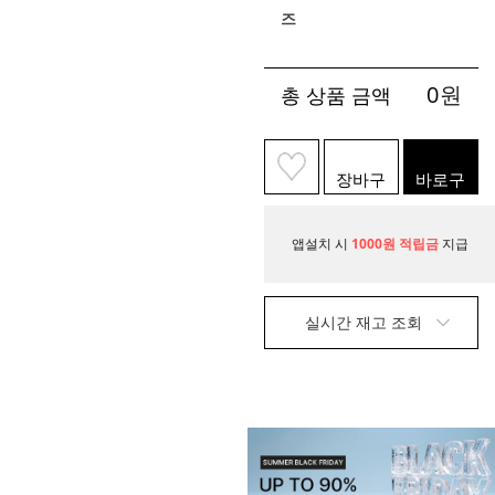
즈
0
원
총 상품 금액
장바구
바로구
니
매
앱설치 시
1000원 적립금
지급
실시간 재고 조회