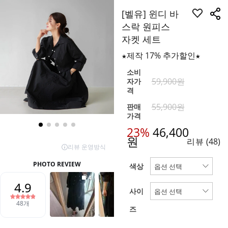
[벨유] 윈디 바
스락 원피스
자켓 세트
★제작 17% 추가할인★
소비
59,900원
자가
격
55,900원
판매
가격
23%
46,400
원
리뷰
(48)
색상
사이
즈