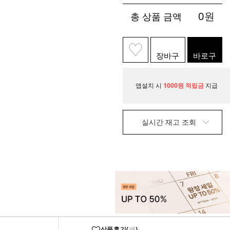
0
원
총 상품 금액
장바구
바로구
니
매
앱설치 시
1000원 적립금
지급
실시간 재고 조회
상품후기(
)
48