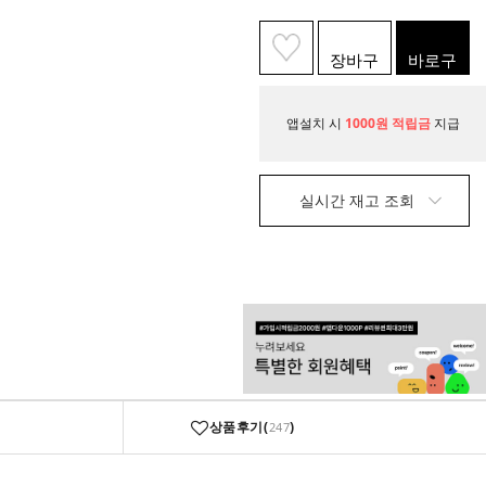
장바구
바로구
니
매
앱설치 시
1000원 적립금
지급
실시간 재고 조회
상품후기(
)
247