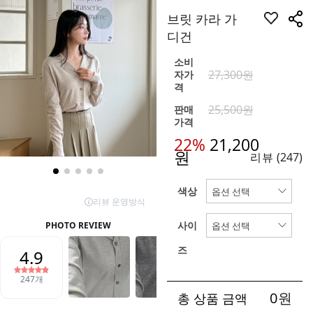
브릿 카라 가
디건
소비
27,300원
자가
격
25,500원
판매
가격
22%
21,200
원
리뷰
(247)
색상
사이
즈
0
원
총 상품 금액