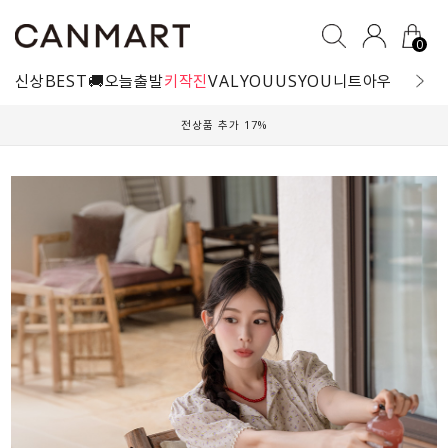
0
신상
BEST
🚚오늘출발
키작진
VALYOU
USYOU
니트
아우터
블라
전상품 추가 17%