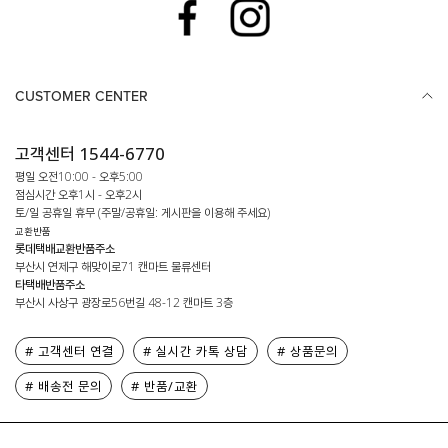
CUSTOMER CENTER
고객센터 1544-6770
평일 오전10:00 - 오후5:00
점심시간 오후1시 - 오후2시
토/일 공휴일 휴무 (주말/공휴일: 게시판을 이용해 주세요)
교환반품
롯데택배교환반품주소
부산시 연제구 해맞이로71 캔마트 물류센터
타택배반품주소
부산시 사상구 광장로56번길 48-12 캔마트 3층
# 고객센터 연결
# 실시간 카톡 상담
# 상품문의
# 배송전 문의
# 반품/교환