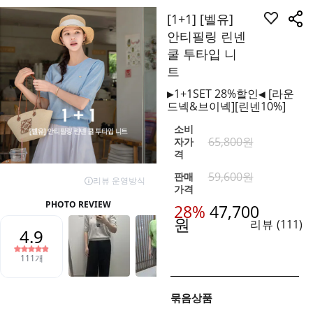
[1+1] [벨유]
안티필링 린넨
쿨 투타입 니
트
▶1+1SET 28%할인◀ [라운
드넥&브이넥][린넨10%]
소비
65,800원
자가
격
59,600
원
판매
가격
28%
47,700
원
리뷰
(111)
묶음상품