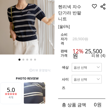
헨리넥 자수
단가라 반팔
니트
[울6%]
소비
28,900원
자가
격
12%
25,500
판매
원
리뷰
(4)
가격
색상
사이
즈
0
원
총 상품 금액