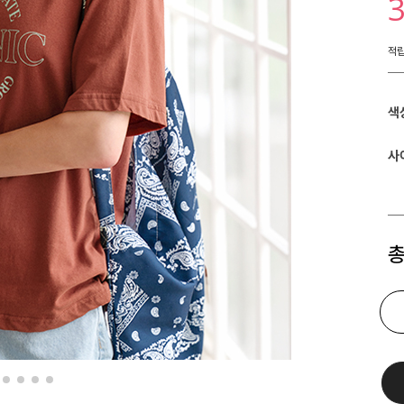
적
색
사
총