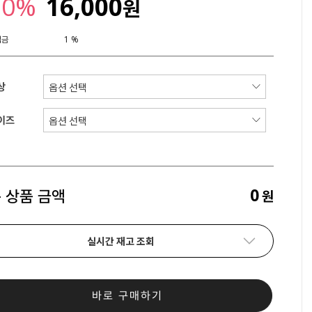
30%
16,000
원
립금
1 %
상
이즈
0
 상품 금액
원
실시간 재고 조회
바로 구매하기