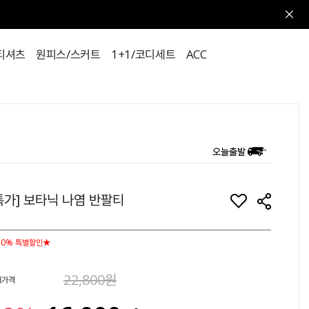
티셔츠
원피스/스커트
1+1/코디세트
ACC
특가] 보타닉 나염 반팔티
30% 특별할인★
22,800원
매가격