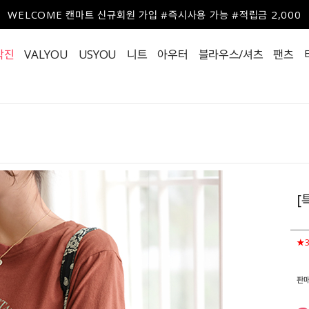
WELCOME 캔마트 신규회원 가입 #즉시사용 가능 #적립금 2,000
작진
VALYOU
USYOU
니트
아우터
블라우스/셔츠
팬츠
[
★
판