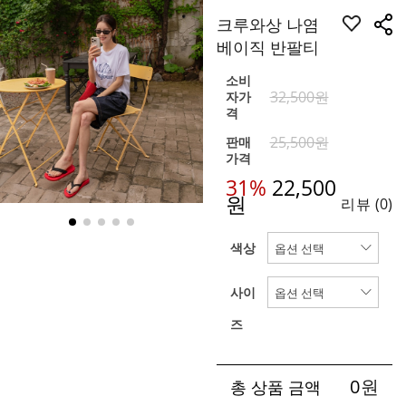
크루와상 나염
베이직 반팔티
소비
32,500원
자가
격
25,500원
판매
가격
31%
22,500
원
리뷰
(0)
색상
사이
즈
0
원
총 상품 금액