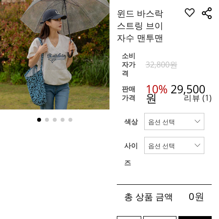
윈드 바스락
스트링 브이
자수 맨투맨
소비
32,800원
자가
격
10%
29,500
판매
원
리뷰
(1)
가격
색상
사이
즈
0
원
총 상품 금액