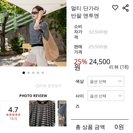
멀티 단가라
반팔 맨투맨
소비
32,500원
자가
격
29,500원
판매
가격
25%
24,500
원
리뷰
(18)
색상
사이
즈
0
원
총 상품 금액