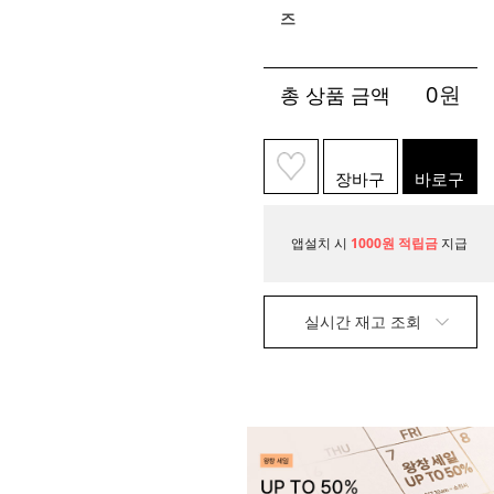
즈
0
원
총 상품 금액
장바구
바로구
니
매
앱설치 시
1000원 적립금
지급
실시간 재고 조회