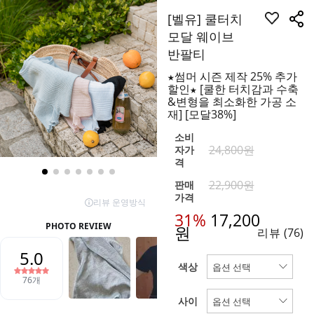
[벨유] 쿨터치
모달 웨이브
반팔티
★썸머 시즌 제작 25% 추가
할인★ [쿨한 터치감과 수축
&변형을 최소화한 가공 소
재] [모달38%]
소비
24,800원
자가
격
22,900원
판매
가격
31%
17,200
원
리뷰
(76)
색상
사이