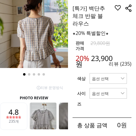
[특가] 백단추
체크 반팔 블
라우스
★20% 특별할인★
29,800원
판매
가격
20%
23,900
원
리뷰
(235)
색상
사이
즈
0
원
총 상품 금액