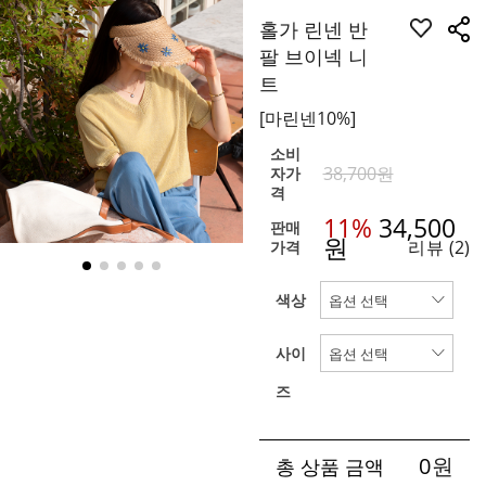
홀가 린넨 반
팔 브이넥 니
트
[마린넨10%]
소비
38,700원
자가
격
11%
34,500
판매
원
리뷰
(2)
가격
색상
사이
즈
0
원
총 상품 금액