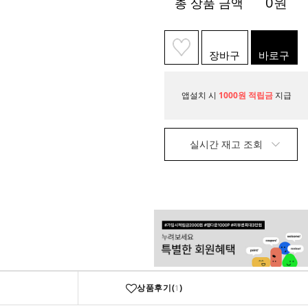
0
원
총 상품 금액
장바구
바로구
니
매
앱설치 시
1000원 적립금
지급
실시간 재고 조회
상품후기(
)
1