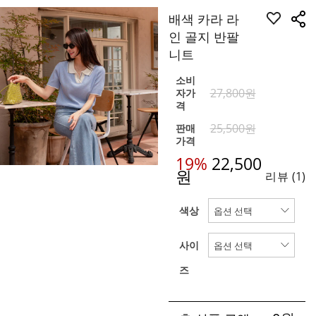
배색 카라 라
인 골지 반팔
니트
소비
27,800원
자가
격
25,500원
판매
가격
19%
22,500
원
리뷰
(1)
색상
사이
즈