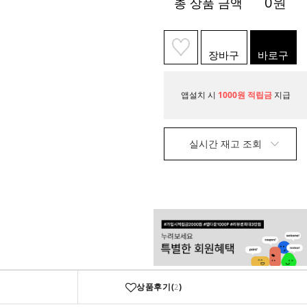
0
원
총 상품 금액
장바구
바로구
니
매
앱설치 시
1000원 적립금
지급
실시간 재고 조회
상품후기(
)
2