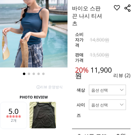
바이오 스판
끈 나시 티셔
츠
소비
14,800원
자가
격
13,500원
판매
가격
20%
11,900
원
리뷰
(2)
색상
사이
즈