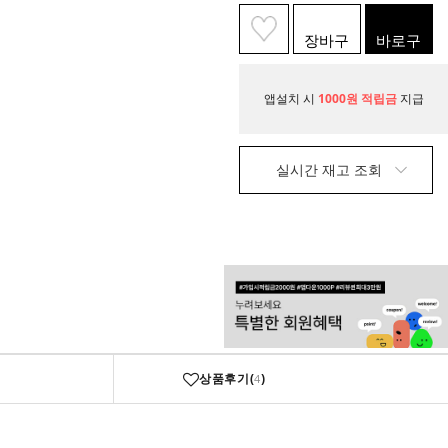
장바구
바로구
니
매
앱설치 시
1000원 적립금
지급
실시간 재고 조회
상품후기(
)
4