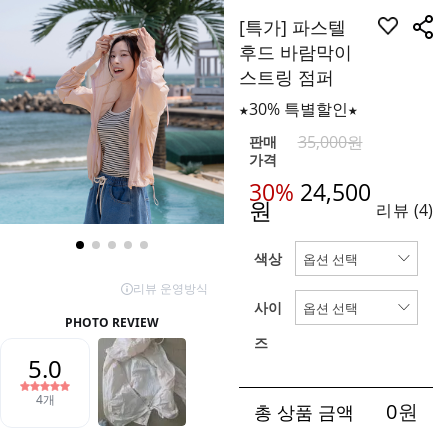
[특가] 파스텔
후드 바람막이
스트링 점퍼
★30% 특별할인★
35,000원
판매
가격
30%
24,500
원
리뷰
(4)
색상
사이
즈
0
원
총 상품 금액