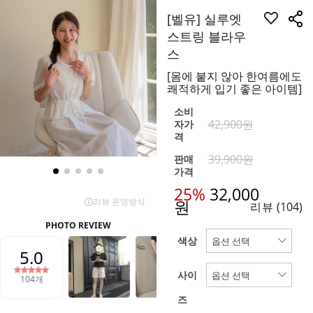
[벨유] 실루엣
스트링 블라우
스
[몸에 붙지 않아 한여름에도
쾌적하게 입기 좋은 아이템]
소비
42,900원
자가
격
39,900원
판매
가격
25%
32,000
원
리뷰
(104)
색상
사이
즈