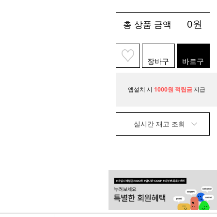
0
원
총 상품 금액
장바구
바로구
니
매
앱설치 시
1000원 적립금
지급
실시간 재고 조회