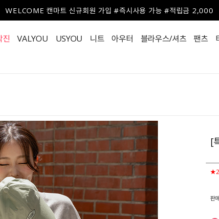
WELCOME 캔마트 신규회원 가입 #즉시사용 가능 #적립금 2,000
작진
VALYOU
USYOU
니트
아우터
블라우스/셔츠
팬츠
[
★
판