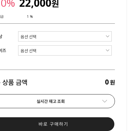
20%
22,000
원
립금
1 %
상
이즈
0
 상품 금액
원
실시간 재고 조회
바로 구매하기