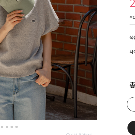
적
색
사
총