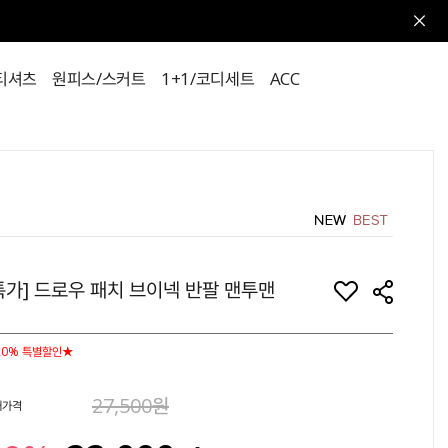
티셔츠
원피스/스커트
1+1/코디세트
ACC
특가] 드로우 패치 브이넥 반팔 맨투맨
20% 특별할인★
27,500원
매가격