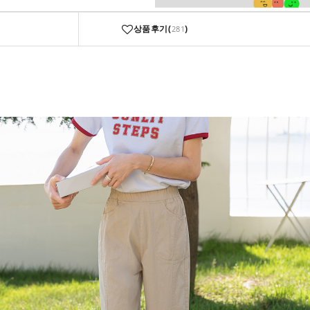
상품후기(
)
281