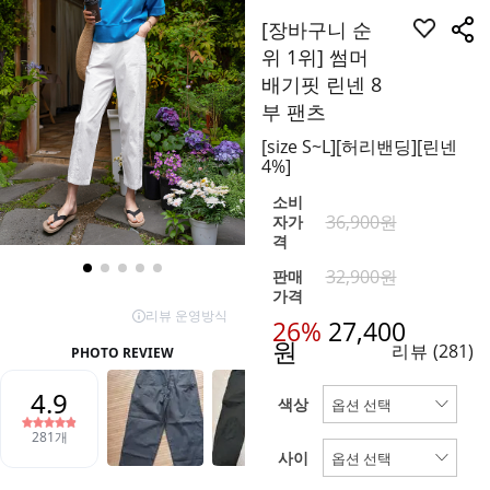
[장바구니 순
위 1위] 썸머
배기핏 린넨 8
부 팬츠
[size S~L][허리밴딩][린넨
4%]
소비
36,900원
자가
격
32,900원
판매
가격
26%
27,400
원
리뷰
(281)
색상
사이