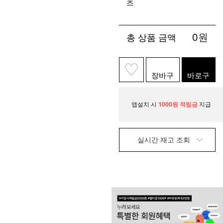
즈
0
원
총 상품 금액
장바구
바로구
니
매
앱설치 시
1000원 적립금
지급
실시간 재고 조회