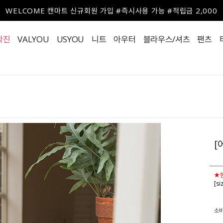
WELCOME 캔마트 신규회원 가입 #즉시사용 가능 #적립금 2,000
작진
VALYOU
USYOU
니트
아우터
블라우스/셔츠
팬츠
[
★
[si
소