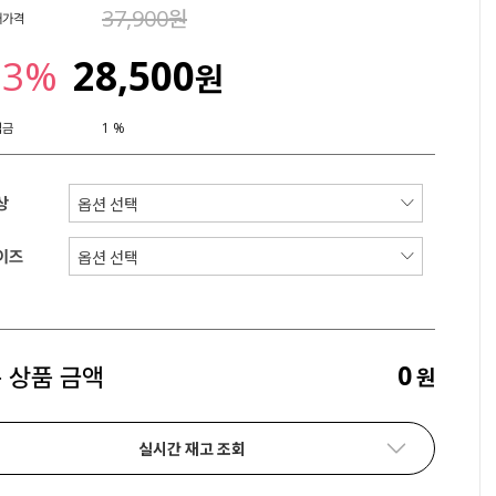
37,900원
매가격
33%
28,500
원
립금
1 %
상
이즈
0
 상품 금액
원
실시간 재고 조회