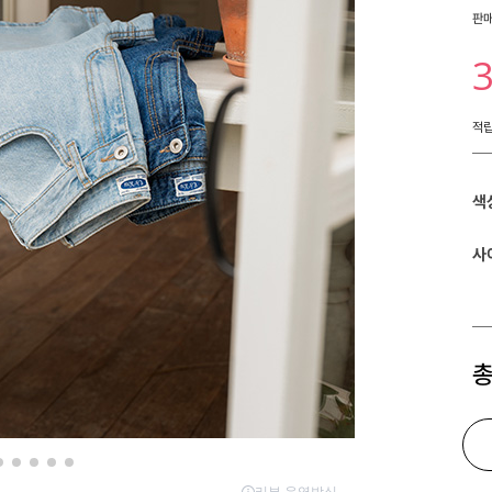
판
적
색
사
총