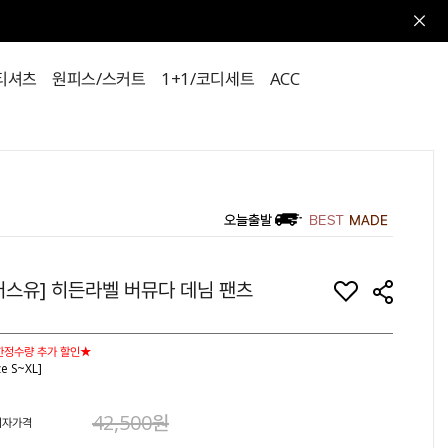
티셔츠
원피스/스커트
1+1/코디세트
ACC
어스유] 히든라벨 버뮤다 데님 팬츠
한정수량 추가 할인★
ze S~XL]
42,500원
비자가격