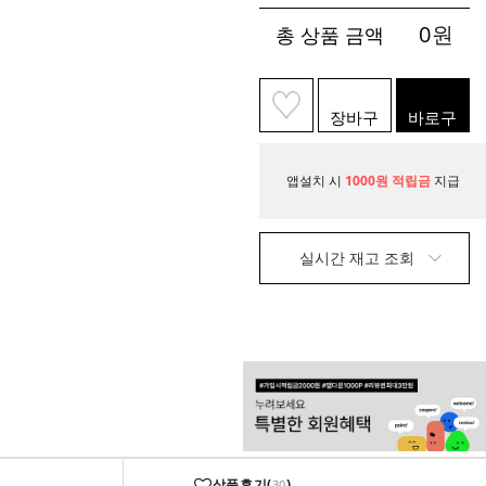
0
원
총 상품 금액
장바구
바로구
니
매
앱설치 시
1000원 적립금
지급
실시간 재고 조회
상품후기(
)
30