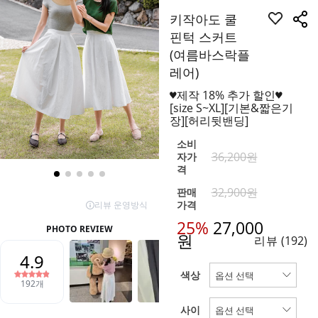
키작아도 쿨
핀턱 스커트
(여름바스락플
레어)
♥제작 18% 추가 할인♥
[size S~XL][기본&짧은기
장][허리뒷밴딩]
소비
36,200원
자가
격
32,900원
판매
가격
25%
27,000
원
리뷰
(192)
색상
사이