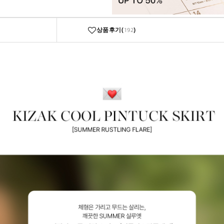
상품후기(
)
192