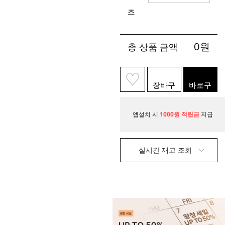
즈
0
원
총 상품 금액
장바구
바로구
니
매
앱설치 시
1000원 적립금
지급
실시간 재고 조회