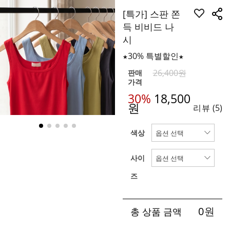
[특가] 스판 쫀
득 비비드 나
시
★30% 특별할인★
26,400원
판매
가격
30%
18,500
원
리뷰
(5)
색상
사이
즈
0
원
총 상품 금액