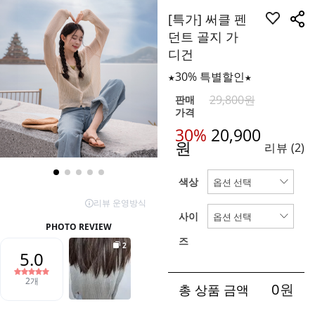
[특가] 써클 펜
던트 골지 가
디건
★30% 특별할인★
29,800원
판매
가격
30%
20,900
원
리뷰
(2)
색상
사이
즈
0
원
총 상품 금액