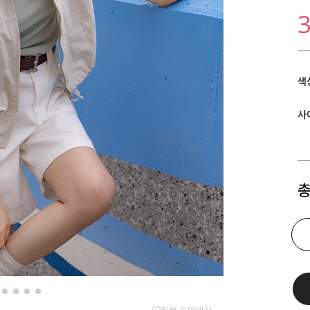
색
사
총