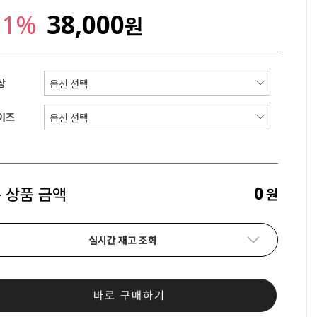
31%
38,000
원
상
이즈
0
 상품 금액
원
실시간 재고 조회
바로 구매하기