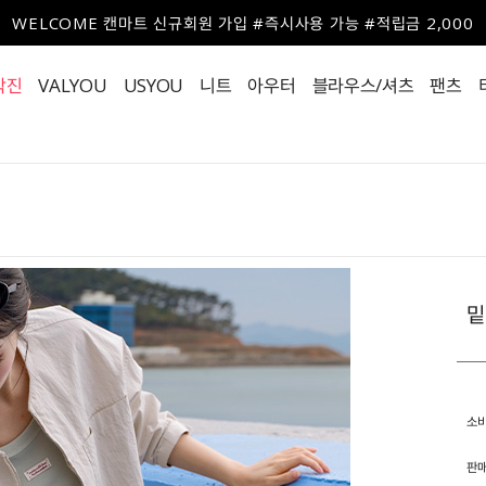
WELCOME 캔마트 신규회원 가입 #즉시사용 가능 #적립금 2,000
작진
VALYOU
USYOU
니트
아우터
블라우스/셔츠
팬츠
밑
소
판