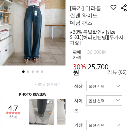
[특가] 미라클
린넨 와이드
데님 팬츠
★30% 특별할인★ [size
S~XL][허리인밴딩][두가지
기장]
36,600원
판매
가격
30%
25,700
원
리뷰
(65)
색상
사이
즈
기장