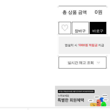
0
원
총 상품 금액
장바구
바로구
니
매
앱설치 시
1000원 적립금
지급
실시간 재고 조회