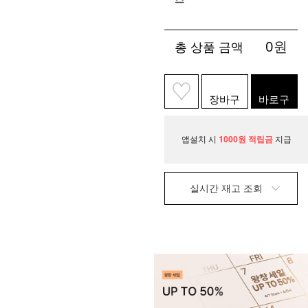
0
원
총 상품 금액
장바구
바로구
니
매
앱설치 시
1000원 적립금
지급
실시간 재고 조회