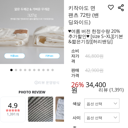
키작아도 면
팬츠 72탄 (밴
딩와이드)
♥여름 버전 한정수량 20%
추가할인♥ [size S~XL][기본
&짧은기장][허리밴딩]
소비
46,800원
자가
격
42,900원
판매
가격
26%
34,400
원
리뷰
(1,391)
색상
사이
즈