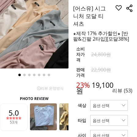
[어스유] 시그
니처 모달 티
셔츠
★제작 17% 추가할인★ [반
팔&긴팔 2타입][모달38%]
소비
24,800원
자가
격
22,900원
판매
가격
23%
19,100
원
리뷰
(53)
색상
타입
사이