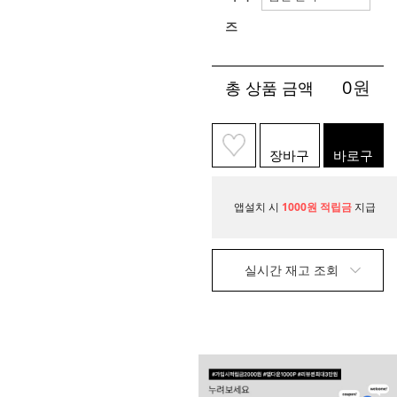
즈
0
원
총 상품 금액
장바구
바로구
니
매
앱설치 시
1000원 적립금
지급
실시간 재고 조회