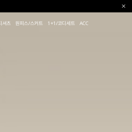
티셔츠
원피스/스커트
1+1/코디세트
ACC