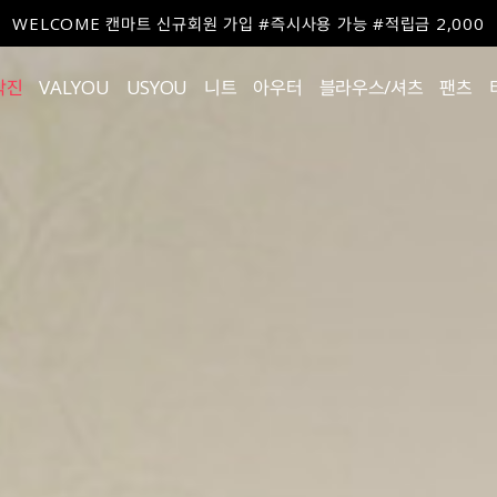
WELCOME 캔마트 신규회원 가입 #즉시사용 가능 #적립금 2,000
작진
VALYOU
USYOU
니트
아우터
블라우스/셔츠
팬츠