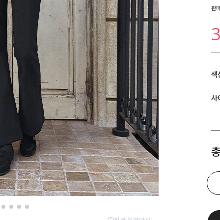
판
색
사
총