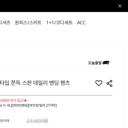
티셔츠
원피스/스커트
1+1/코디세트
ACC
타입 쫀득 스판 데일리 밴딩 팬츠
모버전 추가 입고!★
ize S~XL][허리인밴딩][부츠컷/일자 2TYPE]
23,600원
비자가격