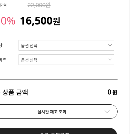
22,000원
매가격
30%
16,500
원
상
이즈
0
 상품 금액
원
실시간 재고 조회