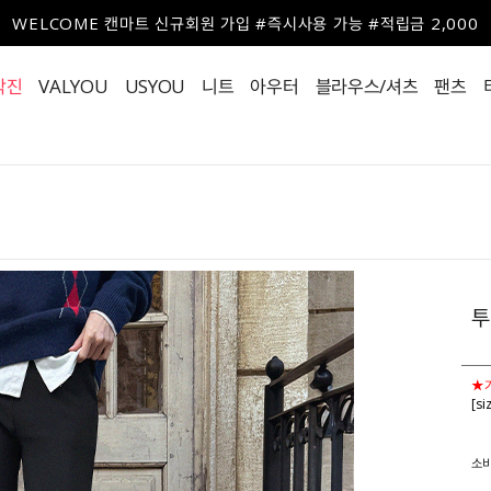
WELCOME 캔마트 신규회원 가입 #즉시사용 가능 #적립금 2,000
작진
VALYOU
USYOU
니트
아우터
블라우스/셔츠
팬츠
투
★기
[s
소