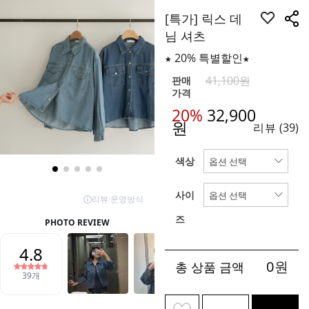
[특가] 릭스 데
님 셔츠
★ 20% 특별할인★
41,100원
판매
가격
20%
32,900
원
리뷰
(39)
색상
사이
즈
0
원
총 상품 금액