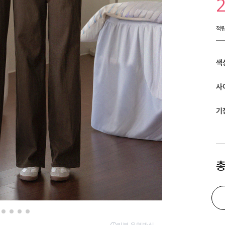
적
색
사
기
총