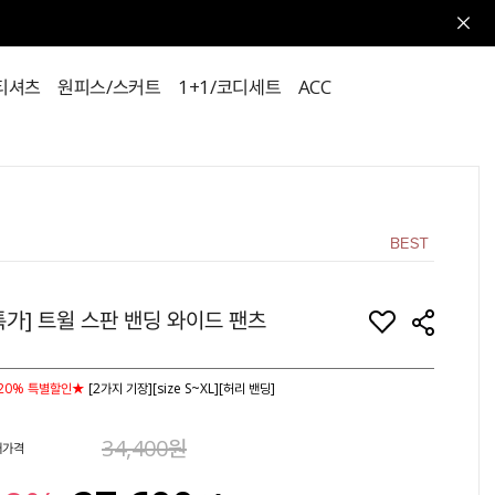
티셔츠
원피스/스커트
1+1/코디세트
ACC
특가] 트윌 스판 밴딩 와이드 팬츠
20% 특별할인★
[2가지 기장][size S~XL][허리 밴딩]
34,400원
매가격