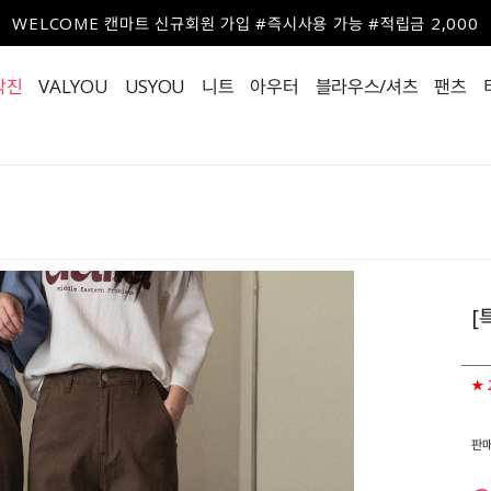
WELCOME 캔마트 신규회원 가입 #즉시사용 가능 #적립금 2,000
작진
VALYOU
USYOU
니트
아우터
블라우스/셔츠
팬츠
[
★ 
판