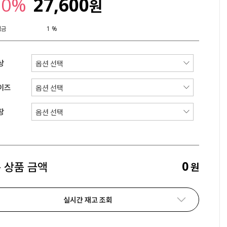
20%
27,600
원
립금
1 %
상
이즈
장
0
 상품 금액
원
실시간 재고 조회