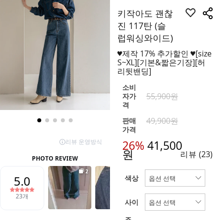
키작아도 괜찮
진 117탄 (슬
럽워싱와이드)
♥제작 17% 추가할인 ♥[size
S~XL][기본&짧은기장][허
리뒷밴딩]
소비
55,900원
자가
격
49,900원
판매
가격
26%
41,500
원
리뷰
(23)
색상
사이
즈