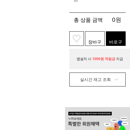
0
원
총 상품 금액
장바구
바로구
니
매
앱설치 시
1000원 적립금
지급
실시간 재고 조회