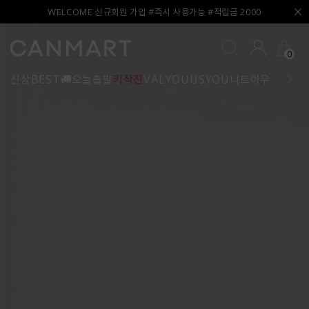
WELCOME 신규회원 가입 #즉시 사용가능 #적립금 2000
0
신상
BEST
🚚오늘출발
키작진
VALYOU
USYOU
니트
아우터
블라