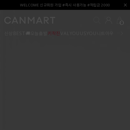
WELCOME 신규회원 가입 #즉시 사용가능 #적립금 2000
0
신상
BEST
🚚오늘출발
키작진
VALYOU
USYOU
니트
아우터
블라