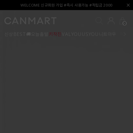
WELCOME 신규회원 가입 #즉시 사용가능 #적립금 2000
0
신상
BEST
🚚오늘출발
키작진
VALYOU
USYOU
니트
아우터
블라