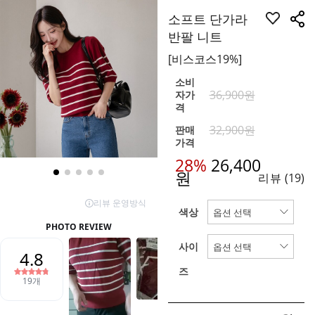
소프트 단가라
반팔 니트
[비스코스19%]
소비
36,900원
자가
격
32,900원
판매
가격
28%
26,400
원
리뷰
(19)
색상
사이
즈