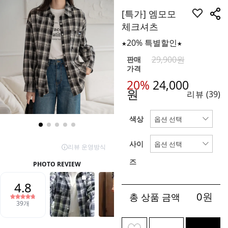
[특가] 엠모모
체크셔츠
★20% 특별할인★
29,900원
판매
가격
20%
24,000
원
리뷰
(39)
색상
사이
즈
0
원
총 상품 금액