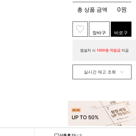
0
원
총 상품 금액
장바구
바로구
니
매
앱설치 시
1000원 적립금
지급
실시간 재고 조회
상품후기(
)
47