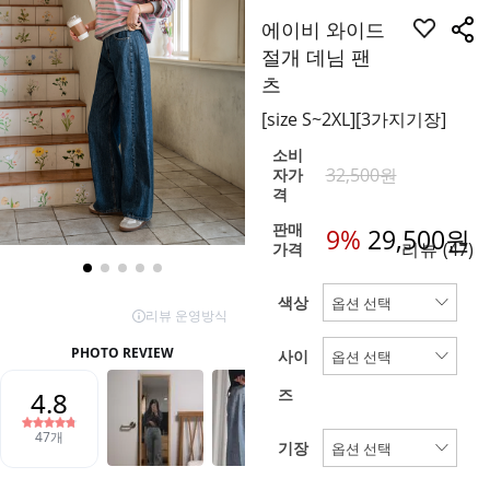
에이비 와이드
절개 데님 팬
츠
[size S~2XL][3가지기장]
소비
32,500원
자가
격
판매
9%
29,500
원
리뷰
(47)
가격
색상
사이
즈
기장