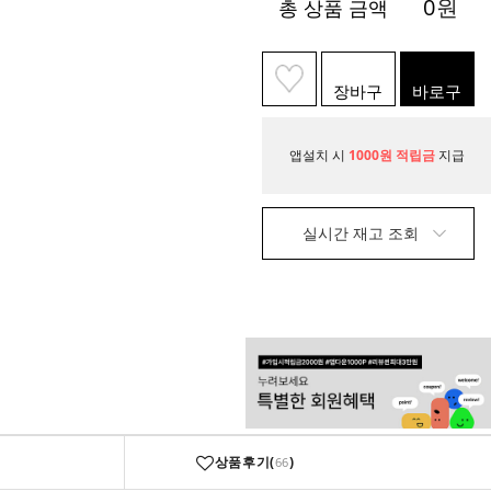
0
원
총 상품 금액
장바구
바로구
니
매
앱설치 시
1000원 적립금
지급
실시간 재고 조회
상품후기(
)
66