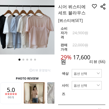
시어 뷔스티에
세트 블라우스
[뷔스티에SET]
소비
24,900원
자가
격
22,000원
판매
가격
29%
17,600
원
리뷰
(66)
색상
사이
즈