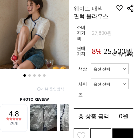
웨이브 배색
핀턱 블라우스
소비
27,800원
자가
격
판매
8%
25,500
원
리뷰
(26)
가격
색상
사이
즈
0
원
총 상품 금액